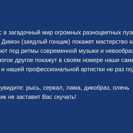
 в загадочный мир огромных разноцветных пу
Димон (заядлый гонщик) покажет мастерство к
ают под ритмы современной музыки и невообра
многое другое покажут в своём номере наши са
и нашей профессиональной артистки не раз по
 увидите: рысь, сервал, лама, дикобраз, олень
к не заставит Вас скучать!