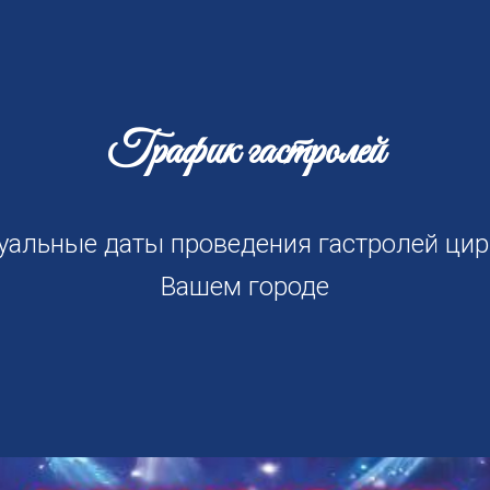
График гастролей
уальные даты проведения гастролей цир
Вашем городе