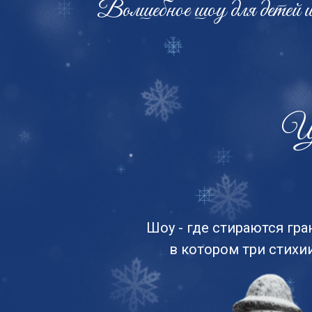
Ци
Шоу - где стираются гр
в котором три стихи